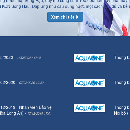
ử dụng nước mặt Sông Hậu, quy mô công suất 100.000m3/ngày nhà máy
i KCN Sông Hậu, Đáp ứng nhu cầu dùng nước một cách đầy đủ và bền 
Xem chi tiết
 5/2020
-
Thông b
13/05/2020 17:03
 02/2020
-
Thông b
07/02/2020 10:32
12/2019 - Nhân viên Bảo vệ
Thông b
 Hòa Long An)
-
Nội bộ (
17/12/2019 17:01