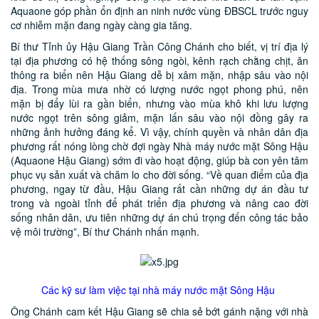
Aquaone góp phần ổn định an ninh nước vùng ĐBSCL trước nguy
cơ nhiễm mặn đang ngày càng gia tăng.
Bí thư Tỉnh ủy Hậu Giang Trần Công Chánh cho biết, vị trí địa lý
tại địa phương có hệ thống sông ngòi, kênh rạch chằng chịt, ăn
thông ra biển nên Hậu Giang dễ bị xâm mặn, nhập sâu vào nội
địa. Trong mùa mưa nhờ có lượng nước ngọt phong phú, nên
mặn bị đẩy lùi ra gần biển, nhưng vào mùa khô khi lưu lượng
nước ngọt trên sông giảm, mặn lấn sâu vào nội đồng gây ra
những ảnh hưởng đáng kể. Vì vậy, chính quyền và nhân dân địa
phương rất nóng lòng chờ đợi ngày Nhà máy nước mặt Sông Hậu
(Aquaone Hậu Giang) sớm đi vào hoạt động, giúp bà con yên tâm
phục vụ sản xuất và chăm lo cho đời sống. “Về quan điểm của địa
phương, ngay từ đầu, Hậu Giang rất cần những dự án đầu tư
trong và ngoài tỉnh để phát triển địa phương và nâng cao đời
sống nhân dân, ưu tiên những dự án chú trọng đến công tác bảo
vệ môi trường”, Bí thư Chánh nhấn mạnh.
Các kỹ sư làm việc tại nhà máy nước mặt Sông Hậu
Ông Chánh cam kết Hậu Giang sẽ chia sẻ bớt gánh nặng với nhà