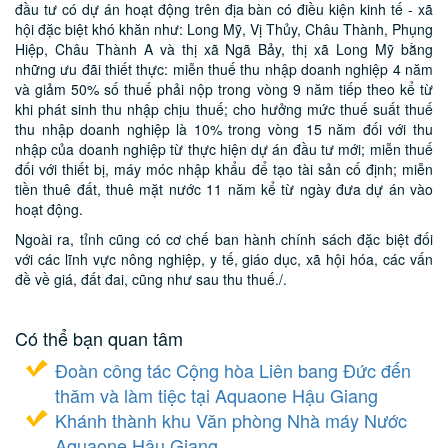
đầu tư có dự án hoạt động trên địa bàn có điều kiện kinh tế - xã
hội đặc biệt khó khăn như: Long Mỹ, Vị Thủy, Châu Thành, Phụng
Hiệp, Châu Thành A và thị xã Ngã Bảy, thị xã Long Mỹ bằng
những ưu đãi thiết thực: miễn thuế thu nhập doanh nghiệp 4 năm
và giảm 50% số thuế phải nộp trong vòng 9 năm tiếp theo kể từ
khi phát sinh thu nhập chịu thuế; cho hưởng mức thuế suất thuế
thu nhập doanh nghiệp là 10% trong vòng 15 năm đối với thu
nhập của doanh nghiệp từ thực hiện dự án đầu tư mới; miễn thuế
đối với thiết bị, máy móc nhập khẩu để tạo tài sản cố định; miễn
tiền thuê đất, thuê mặt nước 11 năm kể từ ngày đưa dự án vào
hoạt động.
Ngoài ra, tỉnh cũng có cơ chế ban hành chính sách đặc biệt đối
với các lĩnh vực nông nghiệp, y tế, giáo dục, xã hội hóa, các vấn
đề về giá, đất đai, cũng như sau thu thuế./.
Có thể bạn quan tâm
Đoàn công tác Cộng hòa Liên bang Đức đến
thăm và làm tiệc tại Aquaone Hậu Giang
Khánh thành khu Văn phòng Nhà máy Nước
Aquaone Hậu Giang