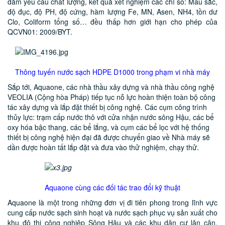
đảm yêu cầu chất lượng, kết quả xét nghiệm các chỉ số: Màu sắc,
độ đục, độ PH, độ cứng, hàm lượng Fe, MN, Asen, NH4, tồn dư
Clo, Coliform tổng số… đều thấp hơn giới hạn cho phép của
QCVN01: 2009/BYT.
Thông tuyến nước sạch HDPE D1000 trong phạm vi nhà máy
Sắp tới, Aquaone, các nhà thầu xây dựng và nhà thầu công nghệ
VEOLIA (Cộng hòa Pháp) tiếp tục nỗ lực hoàn thiện toàn bộ công
tác xây dựng và lắp đặt thiết bị công nghệ. Các cụm công trình
thủy lực: trạm cấp nước thô với cửa nhận nước sông Hậu, các bể
oxy hóa bậc thang, các bể lắng, và cụm các bể lọc với hệ thống
thiết bị công nghệ hiện đại đã được chuyển giao về Nhà máy sẽ
dần được hoàn tất lắp đặt và đưa vào thử nghiệm, chạy thử.
Aquaone cùng các đối tác trao đổi kỹ thuật
Aquaone là một trong những đơn vị đi tiên phong trong lĩnh vực
cung cấp nước sạch sinh hoạt và nước sạch phục vụ sản xuất cho
khu đô thị công nghiệp Sông Hậu và các khu dân cư lân cận.