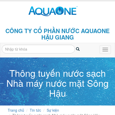
CÔNG TY CỔ PHẦN NƯỚC AQUAONE
HẬU GIANG
Toggl
naviga
Thông tuyến nước sạch
Nhà máy nước mặt Sông
Hậu
Trang chủ
Tin tức
Sự kiện